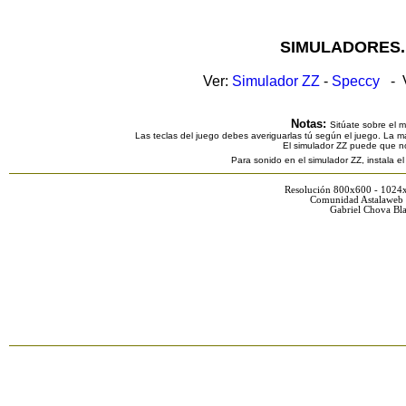
SIMULADORES.
Ver:
Simulador ZZ
-
Speccy
- V
Notas:
Sitúate sobre el 
Las teclas del juego debes averiguarlas tú según el juego. La ma
El simulador ZZ puede que n
Para sonido en el simulador ZZ, instala e
Resolución 800x600 - 1024
Comunidad Astalaweb 
Gabriel Chova Bla