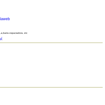
alaweb
q,a,barra espaciadora, etc
uí
.