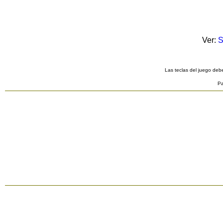
Ver:
S
Las teclas del juego debe
Pa