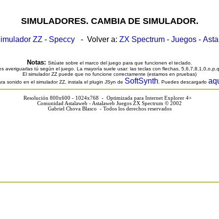
SIMULADORES. CAMBIA DE SIMULADOR.
imulador ZZ
-
Speccy
- Volver a:
ZX Spectrum
-
Juegos
-
Ast
Notas:
Sitúate sobre el marco del juego para que funcionen el teclado.
s averiguarlas tú según el juego. La mayoría suele usar: las teclas con flechas, 5,6,7,8,1,0,o,p,
El simulador ZZ puede que no funcione correctamente (estamos en pruebas)
SoftSynth
aq
ra sonido en el simulador ZZ, instala el plugin JSyn de
. Puedes descargarlo
Resolución 800x600 - 1024x768 - Optimizada para Internet Explorer 4+
Comunidad Astalaweb - Astalaweb Juegos ZX Spectrum © 2002
Gabriel Chova Blasco - Todos los derechos reservados