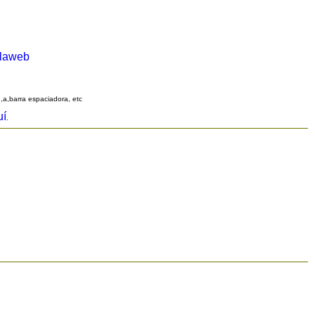
alaweb
q,a,barra espaciadora, etc
uí
.