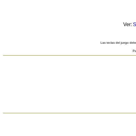
Ver:
S
Las teclas del juego debe
Pa