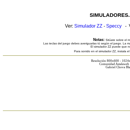
SIMULADORES.
Ver:
Simulador ZZ
-
Speccy
- V
Notas:
Sitúate sobre el 
Las teclas del juego debes averiguarlas tú según el juego. La ma
El simulador ZZ puede que n
Para sonido en el simulador ZZ, instala e
Resolución 800x600 - 1024
Comunidad Astalaweb 
Gabriel Chova Bla