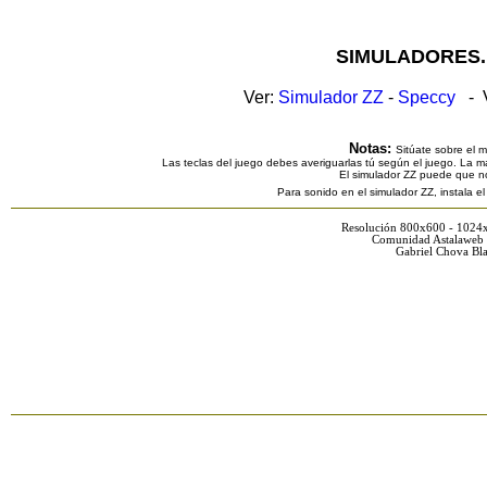
SIMULADORES.
Ver:
Simulador ZZ
-
Speccy
- V
Notas:
Sitúate sobre el 
Las teclas del juego debes averiguarlas tú según el juego. La ma
El simulador ZZ puede que n
Para sonido en el simulador ZZ, instala e
Resolución 800x600 - 1024
Comunidad Astalaweb 
Gabriel Chova Bla