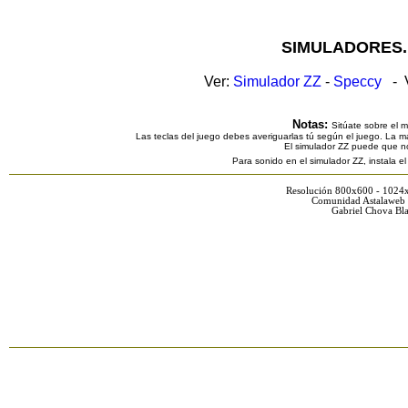
SIMULADORES.
Ver:
Simulador ZZ
-
Speccy
- V
Notas:
Sitúate sobre el 
Las teclas del juego debes averiguarlas tú según el juego. La ma
El simulador ZZ puede que n
Para sonido en el simulador ZZ, instala e
Resolución 800x600 - 1024
Comunidad Astalaweb 
Gabriel Chova Bla