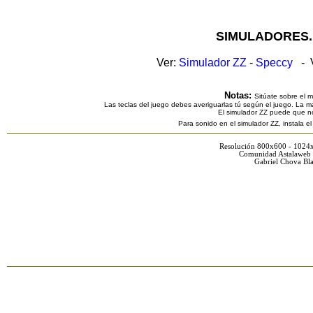
SIMULADORES.
Ver:
Simulador ZZ
-
Speccy
- V
Notas:
Sitúate sobre el 
Las teclas del juego debes averiguarlas tú según el juego. La ma
El simulador ZZ puede que n
Para sonido en el simulador ZZ, instala e
Resolución 800x600 - 1024
Comunidad Astalaweb 
Gabriel Chova Bla