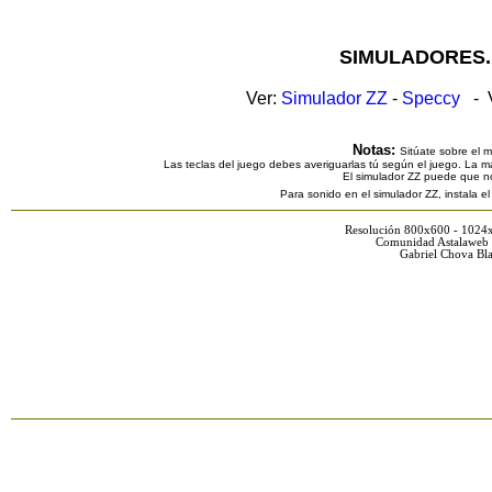
SIMULADORES.
Ver:
Simulador ZZ
-
Speccy
- V
Notas:
Sitúate sobre el 
Las teclas del juego debes averiguarlas tú según el juego. La ma
El simulador ZZ puede que n
Para sonido en el simulador ZZ, instala e
Resolución 800x600 - 1024
Comunidad Astalaweb 
Gabriel Chova Bla