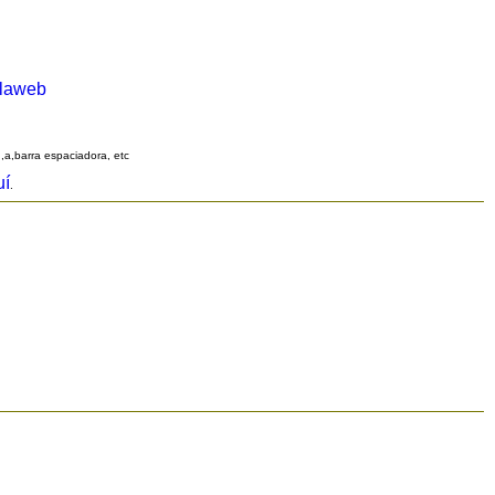
alaweb
q,a,barra espaciadora, etc
uí
.