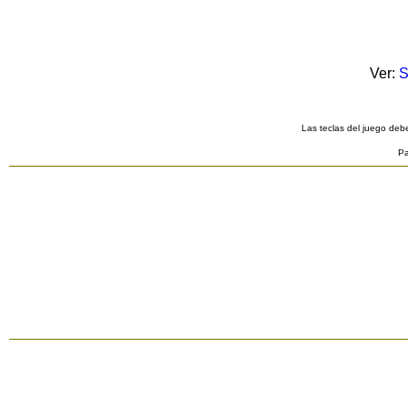
Ver:
S
Las teclas del juego debe
Pa