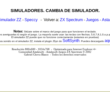
SIMULADORES. CAMBIA DE SIMULADOR.
imulador ZZ
-
Speccy
- Volver a:
ZX Spectrum
-
Juegos
-
Ast
Notas:
Sitúate sobre el marco del juego para que funcionen el teclado.
s averiguarlas tú según el juego. La mayoría suele usar: las teclas con flechas, 5,6,7,8,1,0,o,p,
El simulador ZZ puede que no funcione correctamente (estamos en pruebas)
SoftSynth
aq
ra sonido en el simulador ZZ, instala el plugin JSyn de
. Puedes descargarlo
Resolución 800x600 - 1024x768 - Optimizada para Internet Explorer 4+
Comunidad Astalaweb - Astalaweb Juegos ZX Spectrum © 2002
Gabriel Chova Blasco - Todos los derechos reservados