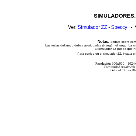
SIMULADORES.
Ver:
Simulador ZZ
-
Speccy
- V
Notas:
Sitúate sobre el 
Las teclas del juego debes averiguarlas tú según el juego. La ma
El simulador ZZ puede que n
Para sonido en el simulador ZZ, instala e
Resolución 800x600 - 1024
Comunidad Astalaweb 
Gabriel Chova Bla