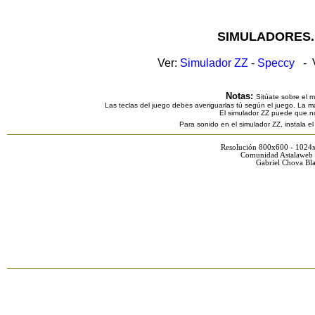
SIMULADORES.
Ver:
Simulador ZZ
-
Speccy
- V
Notas:
Sitúate sobre el 
Las teclas del juego debes averiguarlas tú según el juego. La ma
El simulador ZZ puede que n
Para sonido en el simulador ZZ, instala e
Resolución 800x600 - 1024
Comunidad Astalaweb 
Gabriel Chova Bla