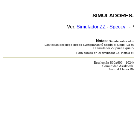
SIMULADORES.
Ver:
Simulador ZZ
-
Speccy
- V
Notas:
Sitúate sobre el 
Las teclas del juego debes averiguarlas tú según el juego. La ma
El simulador ZZ puede que n
Para sonido en el simulador ZZ, instala e
Resolución 800x600 - 1024
Comunidad Astalaweb 
Gabriel Chova Bla