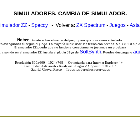
SIMULADORES. CAMBIA DE SIMULADOR.
imulador ZZ
-
Speccy
- Volver a:
ZX Spectrum
-
Juegos
-
Ast
Notas:
Sitúate sobre el marco del juego para que funcionen el teclado.
s averiguarlas tú según el juego. La mayoría suele usar: las teclas con flechas, 5,6,7,8,1,0,o,p,
El simulador ZZ puede que no funcione correctamente (estamos en pruebas)
SoftSynth
aq
ra sonido en el simulador ZZ, instala el plugin JSyn de
. Puedes descargarlo
Resolución 800x600 - 1024x768 - Optimizada para Internet Explorer 4+
Comunidad Astalaweb - Astalaweb Juegos ZX Spectrum © 2002
Gabriel Chova Blasco - Todos los derechos reservados