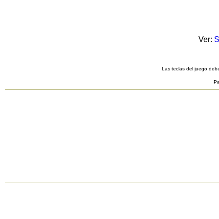
Ver:
S
Las teclas del juego debe
Pa