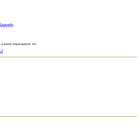
alaweb
q,a,barra espaciadora, etc
uí
.