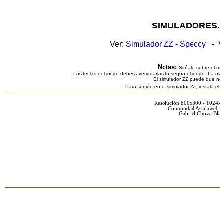
SIMULADORES.
Ver:
Simulador ZZ
-
Speccy
- V
Notas:
Sitúate sobre el 
Las teclas del juego debes averiguarlas tú según el juego. La ma
El simulador ZZ puede que n
Para sonido en el simulador ZZ, instala e
Resolución 800x600 - 1024
Comunidad Astalaweb 
Gabriel Chova Bla