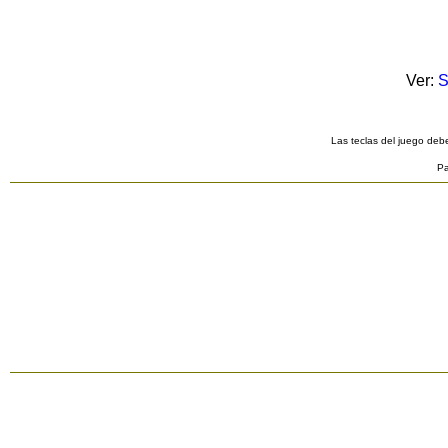
Ver:
S
Las teclas del juego debe
Pa