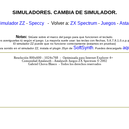
SIMULADORES. CAMBIA DE SIMULADOR.
imulador ZZ
-
Speccy
- Volver a:
ZX Spectrum
-
Juegos
-
Ast
Notas:
Sitúate sobre el marco del juego para que funcionen el teclado.
s averiguarlas tú según el juego. La mayoría suele usar: las teclas con flechas, 5,6,7,8,1,0,o,p,
El simulador ZZ puede que no funcione correctamente (estamos en pruebas)
SoftSynth
aq
ra sonido en el simulador ZZ, instala el plugin JSyn de
. Puedes descargarlo
Resolución 800x600 - 1024x768 - Optimizada para Internet Explorer 4+
Comunidad Astalaweb - Astalaweb Juegos ZX Spectrum © 2002
Gabriel Chova Blasco - Todos los derechos reservados