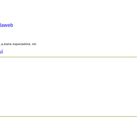
alaweb
q,a,barra espaciadora, etc
uí
.