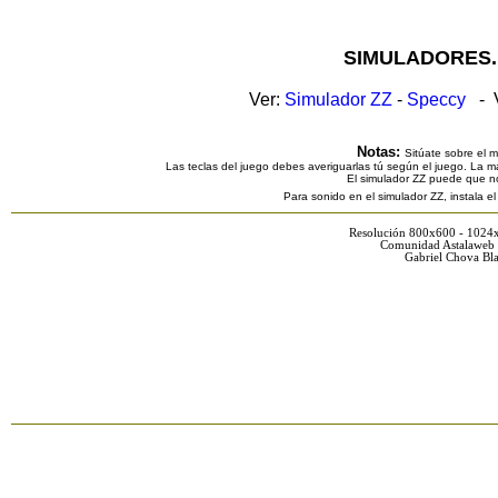
SIMULADORES.
Ver:
Simulador ZZ
-
Speccy
- V
Notas:
Sitúate sobre el 
Las teclas del juego debes averiguarlas tú según el juego. La ma
El simulador ZZ puede que n
Para sonido en el simulador ZZ, instala e
Resolución 800x600 - 1024
Comunidad Astalaweb 
Gabriel Chova Bla