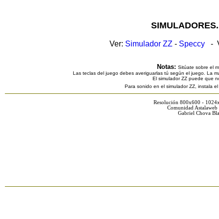
SIMULADORES.
Ver:
Simulador ZZ
-
Speccy
- V
Notas:
Sitúate sobre el 
Las teclas del juego debes averiguarlas tú según el juego. La ma
El simulador ZZ puede que n
Para sonido en el simulador ZZ, instala e
Resolución 800x600 - 1024
Comunidad Astalaweb 
Gabriel Chova Bla