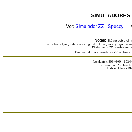
SIMULADORES.
Ver:
Simulador ZZ
-
Speccy
- V
Notas:
Sitúate sobre el 
Las teclas del juego debes averiguarlas tú según el juego. La ma
El simulador ZZ puede que n
Para sonido en el simulador ZZ, instala e
Resolución 800x600 - 1024
Comunidad Astalaweb 
Gabriel Chova Bla