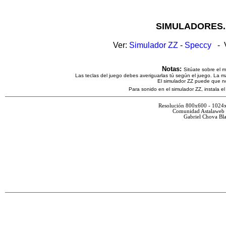
SIMULADORES.
Ver:
Simulador ZZ
-
Speccy
- V
Notas:
Sitúate sobre el 
Las teclas del juego debes averiguarlas tú según el juego. La ma
El simulador ZZ puede que n
Para sonido en el simulador ZZ, instala e
Resolución 800x600 - 1024
Comunidad Astalaweb 
Gabriel Chova Bla