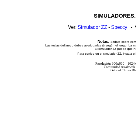
SIMULADORES.
Ver:
Simulador ZZ
-
Speccy
- V
Notas:
Sitúate sobre el 
Las teclas del juego debes averiguarlas tú según el juego. La ma
El simulador ZZ puede que n
Para sonido en el simulador ZZ, instala e
Resolución 800x600 - 1024
Comunidad Astalaweb 
Gabriel Chova Bla