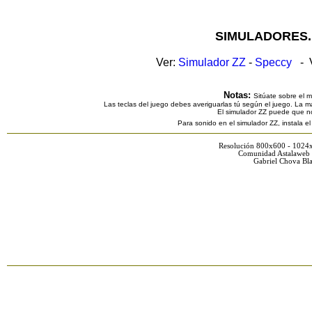
SIMULADORES.
Ver:
Simulador ZZ
-
Speccy
- V
Notas:
Sitúate sobre el 
Las teclas del juego debes averiguarlas tú según el juego. La ma
El simulador ZZ puede que n
Para sonido en el simulador ZZ, instala e
Resolución 800x600 - 1024
Comunidad Astalaweb 
Gabriel Chova Bla