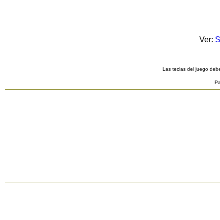
Ver:
S
Las teclas del juego debe
Pa