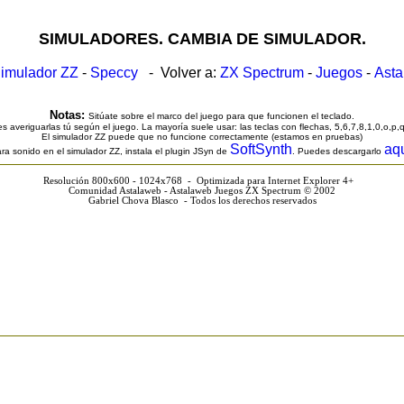
SIMULADORES. CAMBIA DE SIMULADOR.
imulador ZZ
-
Speccy
- Volver a:
ZX Spectrum
-
Juegos
-
Ast
Notas:
Sitúate sobre el marco del juego para que funcionen el teclado.
s averiguarlas tú según el juego. La mayoría suele usar: las teclas con flechas, 5,6,7,8,1,0,o,p,
El simulador ZZ puede que no funcione correctamente (estamos en pruebas)
SoftSynth
aq
ra sonido en el simulador ZZ, instala el plugin JSyn de
. Puedes descargarlo
Resolución 800x600 - 1024x768 - Optimizada para Internet Explorer 4+
Comunidad Astalaweb - Astalaweb Juegos ZX Spectrum © 2002
Gabriel Chova Blasco - Todos los derechos reservados