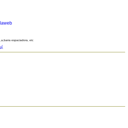
alaweb
q,a,barra espaciadora, etc
uí
.