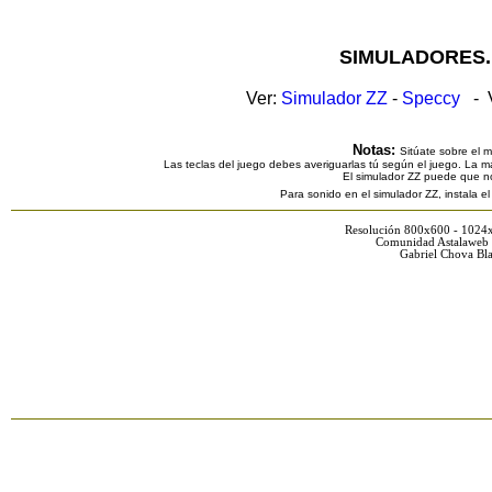
SIMULADORES.
Ver:
Simulador ZZ
-
Speccy
- V
Notas:
Sitúate sobre el 
Las teclas del juego debes averiguarlas tú según el juego. La ma
El simulador ZZ puede que n
Para sonido en el simulador ZZ, instala e
Resolución 800x600 - 1024
Comunidad Astalaweb 
Gabriel Chova Bla