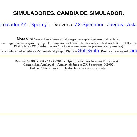
SIMULADORES. CAMBIA DE SIMULADOR.
imulador ZZ
-
Speccy
- Volver a:
ZX Spectrum
-
Juegos
-
Ast
Notas:
Sitúate sobre el marco del juego para que funcionen el teclado.
s averiguarlas tú según el juego. La mayoría suele usar: las teclas con flechas, 5,6,7,8,1,0,o,p,
El simulador ZZ puede que no funcione correctamente (estamos en pruebas)
SoftSynth
aq
ra sonido en el simulador ZZ, instala el plugin JSyn de
. Puedes descargarlo
Resolución 800x600 - 1024x768 - Optimizada para Internet Explorer 4+
Comunidad Astalaweb - Astalaweb Juegos ZX Spectrum © 2002
Gabriel Chova Blasco - Todos los derechos reservados