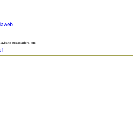
alaweb
q,a,barra espaciadora, etc
uí
.