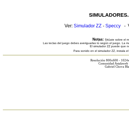
SIMULADORES.
Ver:
Simulador ZZ
-
Speccy
- V
Notas:
Sitúate sobre el 
Las teclas del juego debes averiguarlas tú según el juego. La ma
El simulador ZZ puede que n
Para sonido en el simulador ZZ, instala e
Resolución 800x600 - 1024
Comunidad Astalaweb 
Gabriel Chova Bla