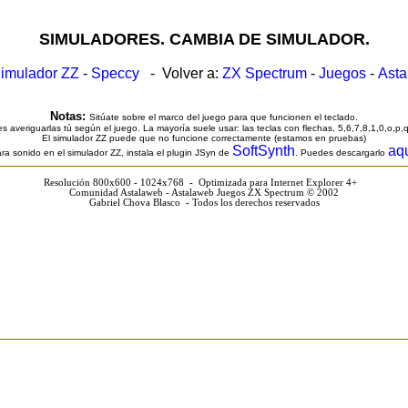
SIMULADORES. CAMBIA DE SIMULADOR.
imulador ZZ
-
Speccy
- Volver a:
ZX Spectrum
-
Juegos
-
Ast
Notas:
Sitúate sobre el marco del juego para que funcionen el teclado.
s averiguarlas tú según el juego. La mayoría suele usar: las teclas con flechas, 5,6,7,8,1,0,o,p,
El simulador ZZ puede que no funcione correctamente (estamos en pruebas)
SoftSynth
aq
ra sonido en el simulador ZZ, instala el plugin JSyn de
. Puedes descargarlo
Resolución 800x600 - 1024x768 - Optimizada para Internet Explorer 4+
Comunidad Astalaweb - Astalaweb Juegos ZX Spectrum © 2002
Gabriel Chova Blasco - Todos los derechos reservados