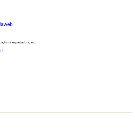
alaweb
q,a,barra espaciadora, etc
uí
.