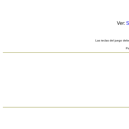
Ver:
S
Las teclas del juego debe
Pa