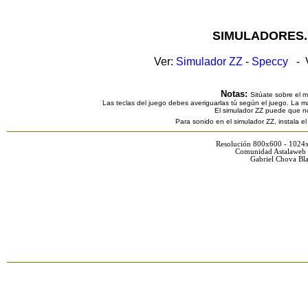
SIMULADORES.
Ver:
Simulador ZZ
-
Speccy
- V
Notas:
Sitúate sobre el 
Las teclas del juego debes averiguarlas tú según el juego. La ma
El simulador ZZ puede que n
Para sonido en el simulador ZZ, instala e
Resolución 800x600 - 1024
Comunidad Astalaweb 
Gabriel Chova Bla