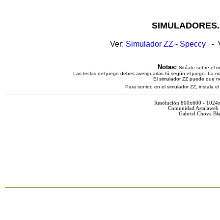
SIMULADORES.
Ver:
Simulador ZZ
-
Speccy
- V
Notas:
Sitúate sobre el 
Las teclas del juego debes averiguarlas tú según el juego. La ma
El simulador ZZ puede que n
Para sonido en el simulador ZZ, instala e
Resolución 800x600 - 1024
Comunidad Astalaweb 
Gabriel Chova Bla