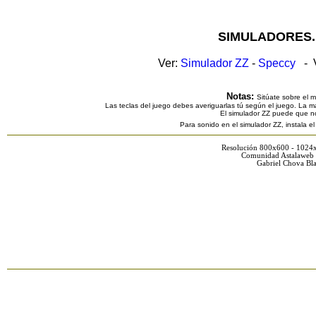
SIMULADORES.
Ver:
Simulador ZZ
-
Speccy
- V
Notas:
Sitúate sobre el 
Las teclas del juego debes averiguarlas tú según el juego. La ma
El simulador ZZ puede que n
Para sonido en el simulador ZZ, instala e
Resolución 800x600 - 1024
Comunidad Astalaweb 
Gabriel Chova Bla