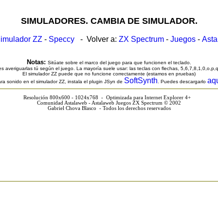
SIMULADORES. CAMBIA DE SIMULADOR.
imulador ZZ
-
Speccy
- Volver a:
ZX Spectrum
-
Juegos
-
Ast
Notas:
Sitúate sobre el marco del juego para que funcionen el teclado.
s averiguarlas tú según el juego. La mayoría suele usar: las teclas con flechas, 5,6,7,8,1,0,o,p,
El simulador ZZ puede que no funcione correctamente (estamos en pruebas)
SoftSynth
aq
ra sonido en el simulador ZZ, instala el plugin JSyn de
. Puedes descargarlo
Resolución 800x600 - 1024x768 - Optimizada para Internet Explorer 4+
Comunidad Astalaweb - Astalaweb Juegos ZX Spectrum © 2002
Gabriel Chova Blasco - Todos los derechos reservados