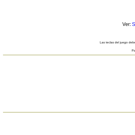
Ver:
S
Las teclas del juego debe
Pa