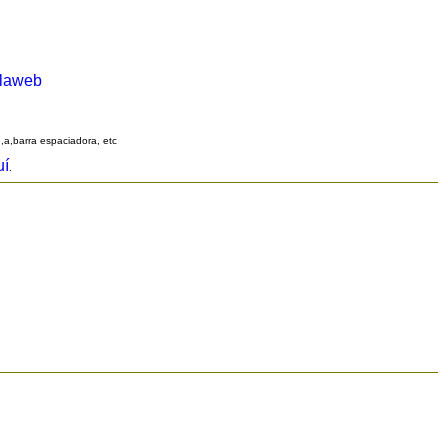
alaweb
q,a,barra espaciadora, etc
uí
.