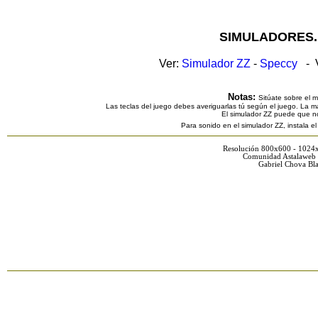
SIMULADORES.
Ver:
Simulador ZZ
-
Speccy
- V
Notas:
Sitúate sobre el 
Las teclas del juego debes averiguarlas tú según el juego. La ma
El simulador ZZ puede que n
Para sonido en el simulador ZZ, instala e
Resolución 800x600 - 1024
Comunidad Astalaweb 
Gabriel Chova Bla