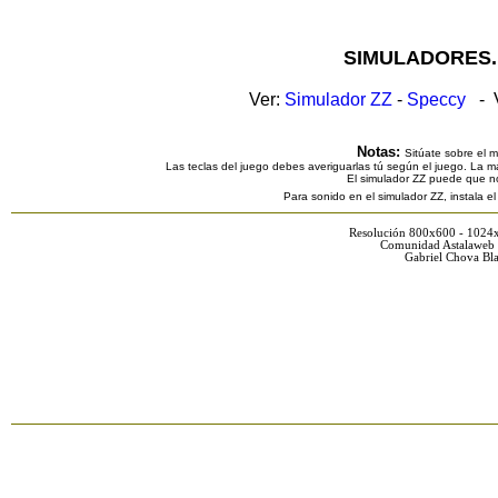
SIMULADORES.
Ver:
Simulador ZZ
-
Speccy
- V
Notas:
Sitúate sobre el 
Las teclas del juego debes averiguarlas tú según el juego. La ma
El simulador ZZ puede que n
Para sonido en el simulador ZZ, instala e
Resolución 800x600 - 1024
Comunidad Astalaweb 
Gabriel Chova Bla