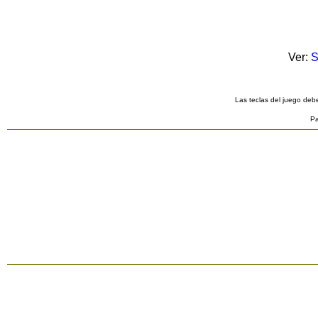
Ver:
S
Las teclas del juego debe
Pa