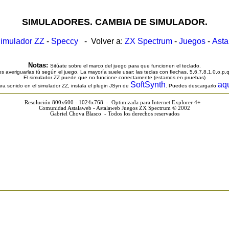
SIMULADORES. CAMBIA DE SIMULADOR.
imulador ZZ
-
Speccy
- Volver a:
ZX Spectrum
-
Juegos
-
Ast
Notas:
Sitúate sobre el marco del juego para que funcionen el teclado.
s averiguarlas tú según el juego. La mayoría suele usar: las teclas con flechas, 5,6,7,8,1,0,o,p,
El simulador ZZ puede que no funcione correctamente (estamos en pruebas)
SoftSynth
aq
ra sonido en el simulador ZZ, instala el plugin JSyn de
. Puedes descargarlo
Resolución 800x600 - 1024x768 - Optimizada para Internet Explorer 4+
Comunidad Astalaweb - Astalaweb Juegos ZX Spectrum © 2002
Gabriel Chova Blasco - Todos los derechos reservados