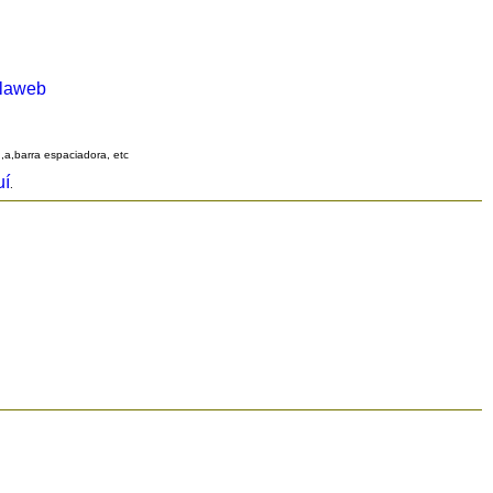
alaweb
q,a,barra espaciadora, etc
uí
.