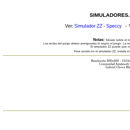
SIMULADORES.
Ver:
Simulador ZZ
-
Speccy
- V
Notas:
Sitúate sobre el 
Las teclas del juego debes averiguarlas tú según el juego. La ma
El simulador ZZ puede que n
Para sonido en el simulador ZZ, instala e
Resolución 800x600 - 1024
Comunidad Astalaweb 
Gabriel Chova Bla