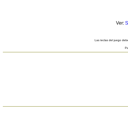
Ver:
S
Las teclas del juego debe
Pa