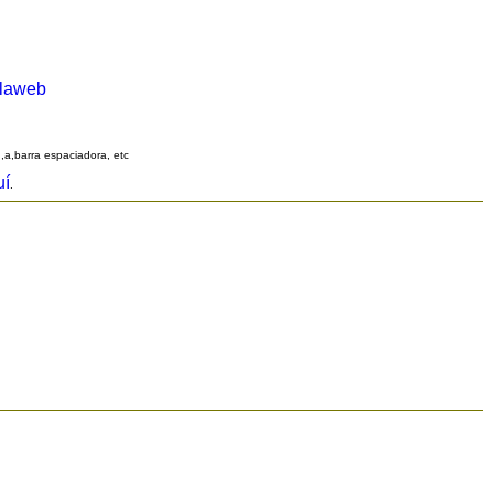
alaweb
q,a,barra espaciadora, etc
uí
.