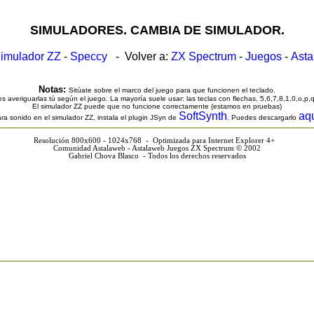
SIMULADORES. CAMBIA DE SIMULADOR.
imulador ZZ
-
Speccy
- Volver a:
ZX Spectrum
-
Juegos
-
Ast
Notas:
Sitúate sobre el marco del juego para que funcionen el teclado.
s averiguarlas tú según el juego. La mayoría suele usar: las teclas con flechas, 5,6,7,8,1,0,o,p,
El simulador ZZ puede que no funcione correctamente (estamos en pruebas)
SoftSynth
aq
ra sonido en el simulador ZZ, instala el plugin JSyn de
. Puedes descargarlo
Resolución 800x600 - 1024x768 - Optimizada para Internet Explorer 4+
Comunidad Astalaweb - Astalaweb Juegos ZX Spectrum © 2002
Gabriel Chova Blasco - Todos los derechos reservados