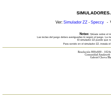
SIMULADORES.
Ver:
Simulador ZZ
-
Speccy
- V
Notas:
Sitúate sobre el 
Las teclas del juego debes averiguarlas tú según el juego. La ma
El simulador ZZ puede que n
Para sonido en el simulador ZZ, instala e
Resolución 800x600 - 1024
Comunidad Astalaweb 
Gabriel Chova Bla