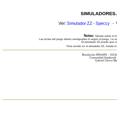
SIMULADORES.
Ver:
Simulador ZZ
-
Speccy
- V
Notas:
Sitúate sobre el 
Las teclas del juego debes averiguarlas tú según el juego. La ma
El simulador ZZ puede que n
Para sonido en el simulador ZZ, instala e
Resolución 800x600 - 1024
Comunidad Astalaweb 
Gabriel Chova Bla