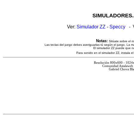
SIMULADORES.
Ver:
Simulador ZZ
-
Speccy
- V
Notas:
Sitúate sobre el 
Las teclas del juego debes averiguarlas tú según el juego. La ma
El simulador ZZ puede que n
Para sonido en el simulador ZZ, instala e
Resolución 800x600 - 1024
Comunidad Astalaweb 
Gabriel Chova Bla