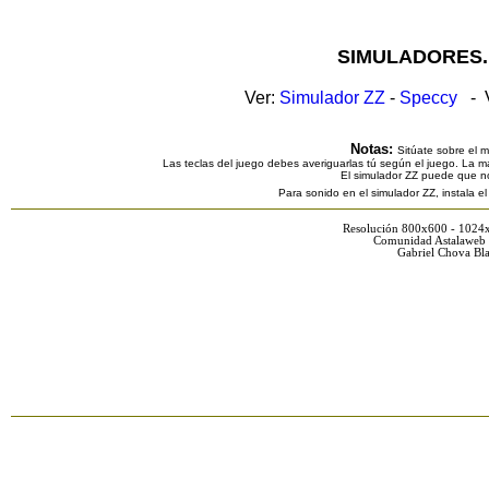
SIMULADORES.
Ver:
Simulador ZZ
-
Speccy
- V
Notas:
Sitúate sobre el 
Las teclas del juego debes averiguarlas tú según el juego. La ma
El simulador ZZ puede que n
Para sonido en el simulador ZZ, instala e
Resolución 800x600 - 1024
Comunidad Astalaweb 
Gabriel Chova Bla