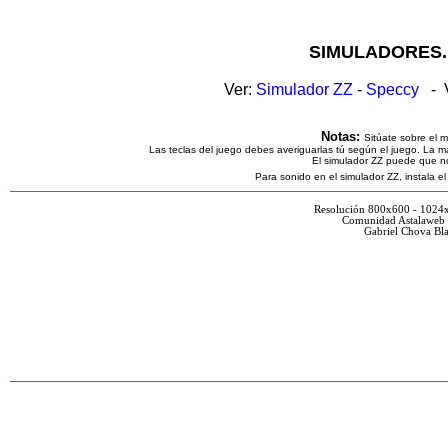
SIMULADORES.
Ver:
Simulador ZZ
-
Speccy
- V
Notas:
Sitúate sobre el 
Las teclas del juego debes averiguarlas tú según el juego. La ma
El simulador ZZ puede que n
Para sonido en el simulador ZZ, instala e
Resolución 800x600 - 1024
Comunidad Astalaweb 
Gabriel Chova Bla