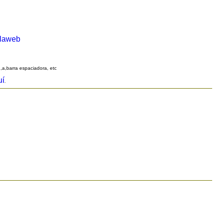
alaweb
q,a,barra espaciadora, etc
uí
.