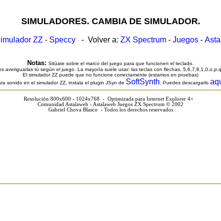
SIMULADORES. CAMBIA DE SIMULADOR.
imulador ZZ
-
Speccy
- Volver a:
ZX Spectrum
-
Juegos
-
Ast
Notas:
Sitúate sobre el marco del juego para que funcionen el teclado.
s averiguarlas tú según el juego. La mayoría suele usar: las teclas con flechas, 5,6,7,8,1,0,o,p,
El simulador ZZ puede que no funcione correctamente (estamos en pruebas)
SoftSynth
aq
ra sonido en el simulador ZZ, instala el plugin JSyn de
. Puedes descargarlo
Resolución 800x600 - 1024x768 - Optimizada para Internet Explorer 4+
Comunidad Astalaweb - Astalaweb Juegos ZX Spectrum © 2002
Gabriel Chova Blasco - Todos los derechos reservados