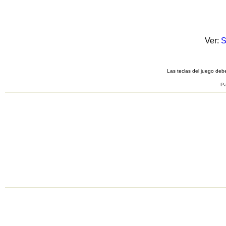
Ver:
S
Las teclas del juego debe
Pa