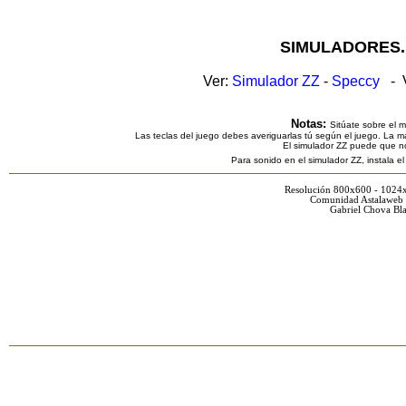
SIMULADORES.
Ver:
Simulador ZZ
-
Speccy
- V
Notas:
Sitúate sobre el 
Las teclas del juego debes averiguarlas tú según el juego. La ma
El simulador ZZ puede que n
Para sonido en el simulador ZZ, instala e
Resolución 800x600 - 1024
Comunidad Astalaweb 
Gabriel Chova Bla