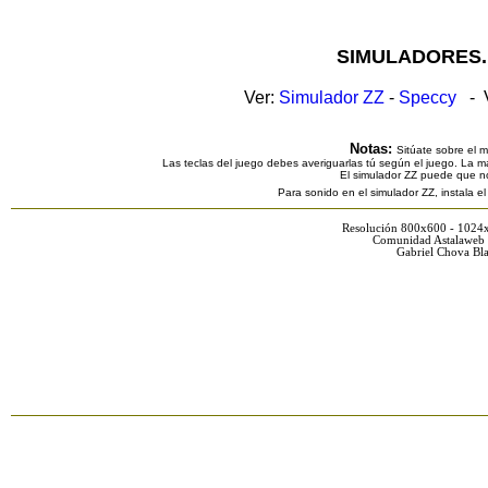
SIMULADORES.
Ver:
Simulador ZZ
-
Speccy
- V
Notas:
Sitúate sobre el 
Las teclas del juego debes averiguarlas tú según el juego. La ma
El simulador ZZ puede que n
Para sonido en el simulador ZZ, instala e
Resolución 800x600 - 1024
Comunidad Astalaweb 
Gabriel Chova Bla