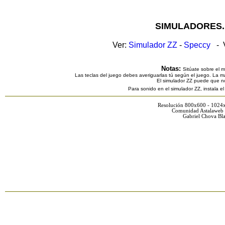
SIMULADORES.
Ver:
Simulador ZZ
-
Speccy
- V
Notas:
Sitúate sobre el 
Las teclas del juego debes averiguarlas tú según el juego. La ma
El simulador ZZ puede que n
Para sonido en el simulador ZZ, instala e
Resolución 800x600 - 1024
Comunidad Astalaweb 
Gabriel Chova Bla