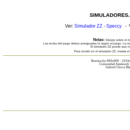
SIMULADORES.
Ver:
Simulador ZZ
-
Speccy
- V
Notas:
Sitúate sobre el 
Las teclas del juego debes averiguarlas tú según el juego. La ma
El simulador ZZ puede que n
Para sonido en el simulador ZZ, instala e
Resolución 800x600 - 1024
Comunidad Astalaweb 
Gabriel Chova Bla