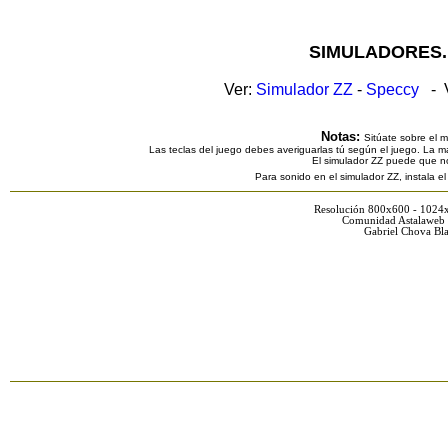
SIMULADORES.
Ver:
Simulador ZZ
-
Speccy
- V
Notas:
Sitúate sobre el 
Las teclas del juego debes averiguarlas tú según el juego. La ma
El simulador ZZ puede que n
Para sonido en el simulador ZZ, instala e
Resolución 800x600 - 1024
Comunidad Astalaweb 
Gabriel Chova Bla