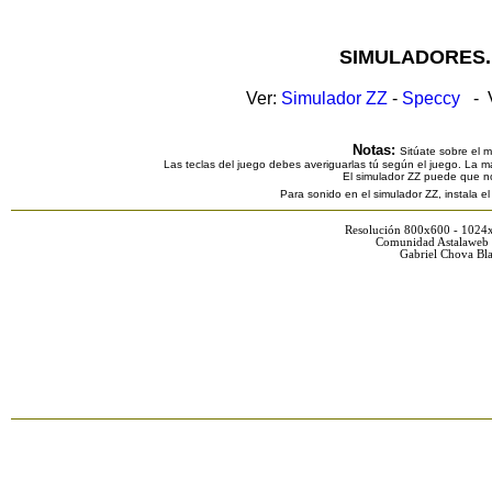
SIMULADORES.
Ver:
Simulador ZZ
-
Speccy
- V
Notas:
Sitúate sobre el 
Las teclas del juego debes averiguarlas tú según el juego. La ma
El simulador ZZ puede que n
Para sonido en el simulador ZZ, instala e
Resolución 800x600 - 1024
Comunidad Astalaweb 
Gabriel Chova Bla