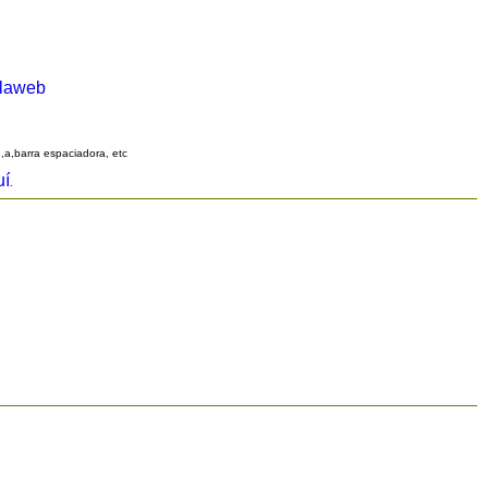
alaweb
q,a,barra espaciadora, etc
uí
.