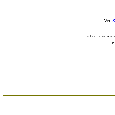
Ver:
S
Las teclas del juego debe
Pa