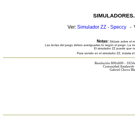
SIMULADORES.
Ver:
Simulador ZZ
-
Speccy
- V
Notas:
Sitúate sobre el 
Las teclas del juego debes averiguarlas tú según el juego. La ma
El simulador ZZ puede que n
Para sonido en el simulador ZZ, instala e
Resolución 800x600 - 1024
Comunidad Astalaweb 
Gabriel Chova Bla