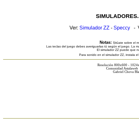
SIMULADORES.
Ver:
Simulador ZZ
-
Speccy
- V
Notas:
Sitúate sobre el 
Las teclas del juego debes averiguarlas tú según el juego. La ma
El simulador ZZ puede que n
Para sonido en el simulador ZZ, instala e
Resolución 800x600 - 1024
Comunidad Astalaweb 
Gabriel Chova Bla